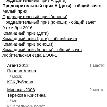
Предварительный приз А (дети)
Предварительный приз А (дети) - общий зачет
Малый приз
Предварительный приз (юноши)
Предварительный приз (юноши) - общий зачет
9 октября 2016
Командный приз (дети)
Командный приз (дети) - общий зачет
Командный приз (юноши)
Командный приз (юноши) - общий зачет
Любительская езда EQUI-1
Агент'2012
1 место
Попова Алена
- / мсмк
КСК Дубрава
Миракль'2008
2 место
Терехова Кристина
- / мс
КСК "Алькор-Хорс"