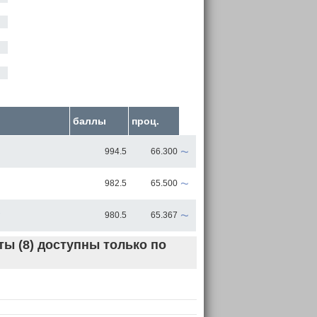
баллы
проц.
~
994.5
66.300
~
982.5
65.500
~
980.5
65.367
ы (8) доступны только по