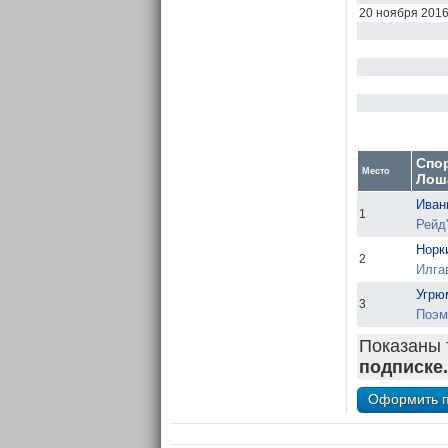
20 ноября 201
Спо
Место
Лош
Иван
1
Рейд
Норк
2
Илга
Угрю
3
Поэм
Показаны 
подписке.