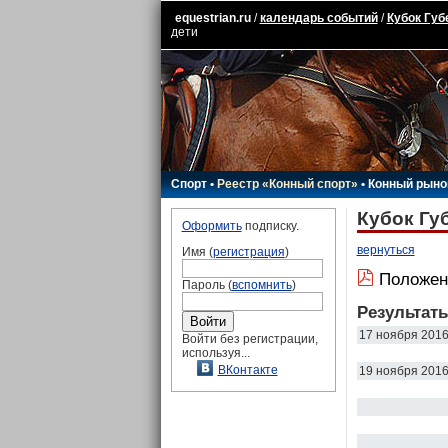
equestrian.ru
/
календарь событий
/
Кубок Губ
дети
Спорт
•
Реестр «Конный спорт»
•
Конный рыно
Кубок Гу
Оформить
подписку.
вернуться
Имя (
регистрация
)
Положен
Пароль (
вспомнить
)
Результат
17 ноября 201
Войти без регистрации,
используя...
ВКонтакте
19 ноября 201