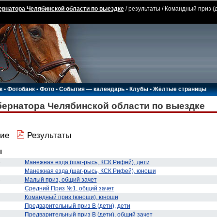
ернатора Челябинской области по выездке
/ результаты / Командный приз (д
к
•
Фотобанк
•
Фото
•
События — календарь
•
Клубы
•
Жёлтые страницы
бернатора Челябинской области по выездке
ие
Результаты
ы
6
Манежная езда (шаг-рысь, КСК Рифей), дети
Манежная езда (шаг-рысь, КСК Рифей), юноши
6
Малый приз, общий зачет
Средний Приз №1, общий зачет
Командный приз (юноши), юноши
Предварительный приз В (дети), дети
Предварительный приз В (дети), общий зачет