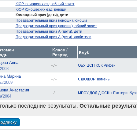
6
КЮР юниорских езд, общий зачет
КЮР Юношеских езд, юноши
Командный приз (дети), дети
Предварительный приз (юноши), юноши
Предварительный приз (юноши), общий зачет
Предварительный приз А (дети), дети
Предварительный приз А (дети), любители
ртсмен
Класс /
Клуб
адь
Разряд
цова Анна
- / -
ОБУ ЦСП КСК Рифей
'2003
ина Марина
- / -
СДЮШОР Тюмень
ва'2009
мова Анастасия
- / I
МБОУ ДОД ДЮСШ г.Екатеринбург
а'2004
только последние результаты.
Остальные результат