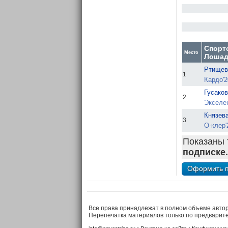
Спорт
Место
Лошад
Ртищев
1
Кардо'2
Гусаков
2
Экселен
Князев
3
О-клер'
Показаны 
подписке.
Все права принадлежат в полном объеме авто
Перепечатка материалов только по предварит