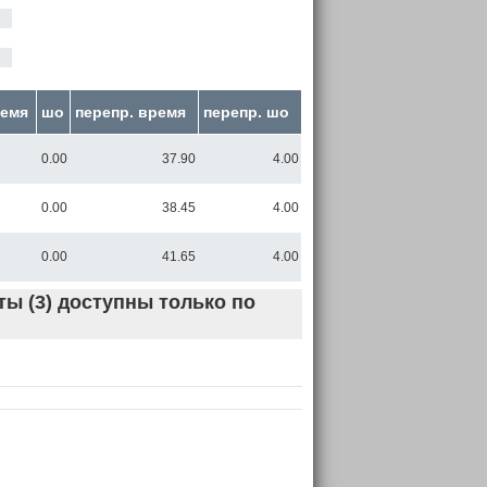
емя
шо
перепр. время
перепр. шо
0.00
37.90
4.00
0.00
38.45
4.00
0.00
41.65
4.00
ы (3) доступны только по