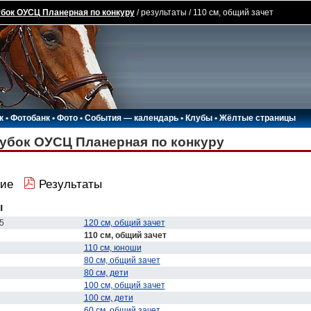
бок ОУСЦ Планерная по конкуру
/ результаты / 110 см, общий зачет
к
•
Фотобанк
•
Фото
•
События — календарь
•
Клубы
•
Жёлтые страницы
убок ОУСЦ Планерная по конкуру
ие
Результаты
ы
5
120 см, общий зачет
110 см, общий зачет
110 см, юноши
80 см, общий зачет
80 см, дети
100 см, общий зачет
100 см, дети
60 см, общий зачет