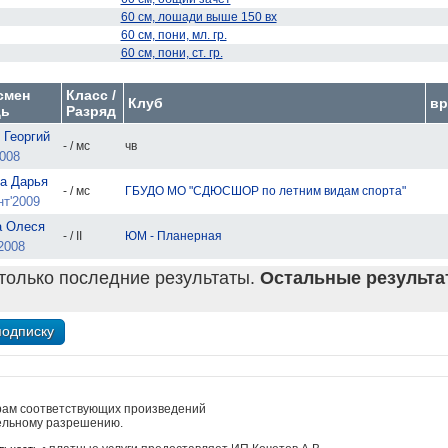
60 см, лошади выше 150 вх
60 см, пони, мл. гр.
60 см, пони, ст. гр.
смен
Класс /
Клуб
вр
ь
Разряд
 Георгий
- / мс
чв
008
а Дарья
- / мс
ГБУДО МО "СДЮСШОР по летним видам спорта"
т'2009
а Олеся
- / II
ЮМ - Планерная
2008
только последние результаты.
Остальные результат
рам соответствующих произведений
ельному разрешению.