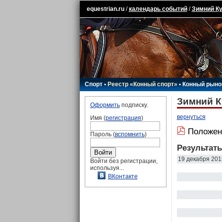
equestrian.ru
/
календарь событий
/
Зимний Ку
Спорт
•
Реестр «Конный спорт»
•
Конный рыно
Зимний К
Оформить
подписку.
вернуться
Имя (
регистрация
)
Положен
Пароль (
вспомнить
)
Результат
19 декабря 201
Войти без регистрации,
используя...
ВКонтакте