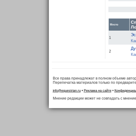
Сп
Место
Л
Эс
1
Ка
Ду
2
Ка
Все права принадлежат в полном объеме авто
Перепечатка материалов только по предварит
•
•
info@equestrian.ru
Реклама на сайте
Конфиденциа
Мнение редакции может не совпадать с мнение