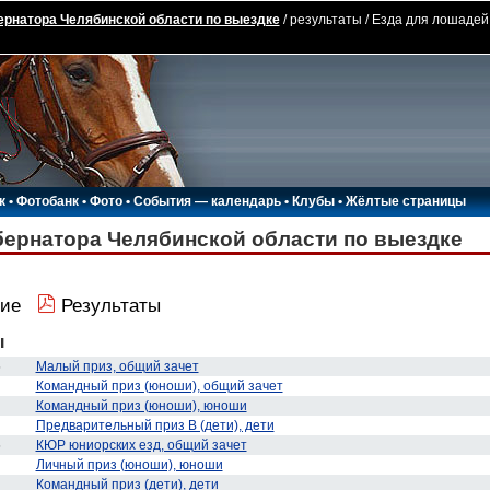
ернатора Челябинской области по выездке
/ результаты / Езда для лошадей
к
•
Фотобанк
•
Фото
•
События — календарь
•
Клубы
•
Жёлтые страницы
бернатора Челябинской области по выездке
ие
Результаты
ы
5
Малый приз, общий зачет
Командный приз (юноши), общий зачет
Командный приз (юноши), юноши
Предварительный приз В (дети), дети
5
КЮР юниорских езд, общий зачет
Личный приз (юноши), юноши
Командный приз (дети), дети