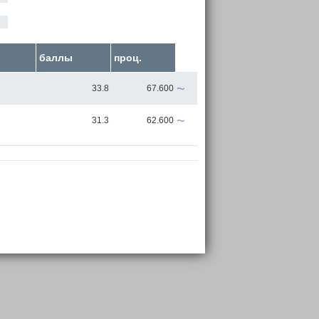
баллы
проц.
~
33.8
67.600
~
31.3
62.600