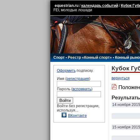
equestrian.ru
/
календарь событий
/
Кубок Губ
FEI, молодые лошади
Спорт
•
Реестр «Конный спорт»
•
Конный рыно
Кубок Гу
Оформить
подписку.
вернуться
Имя (
регистрация
)
Положен
Пароль (
вспомнить
)
Результат
14 ноября 201
Войти без регистрации,
используя...
ВКонтакте
15 ноября 201