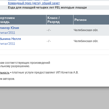
Командный приз (дети), общий зачет
Езда для лошадей четырех лет FEI, молодые лошади
ортсмен
Класс /
Регион
ошадь
Разряд
лингер Юлия
- / -
Челябинская обл.
питал'2011
бынина Нелля
- / -
Челябинская обл.
питал'2011
рам соответствующих произведений
ельному разрешению.
• платные услуги предоставляет ИП Кочетов А.В.
льность
м авторов.