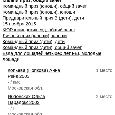
Малый приз, общий зачет
Командный приз (юноши), общий зачет
Командный приз (юноши), юноши
Предварительный приз В (дети), дети
15 ноября 2015
КЮР юниорских езд, общий зачет
Личный приз (юноши), юноши
Командный приз (дети), дети
Командный приз (дети), общий зачет
Езда для лошадей четырех лет FEI, молодые
лошади
Копьева (Попкова) Анна
1 место
Рейд'2003
- / кмс
Московская обл.
Яблонских Ольга
2 место
Парадокс'2003
- / II
Московская обл.