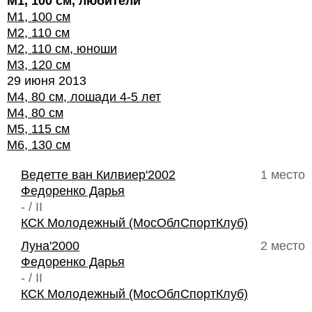
М1, 100 см, любители
М1, 100 см
М2, 110 см
М2, 110 см, юноши
М3, 120 см
29 июня 2013
М4, 80 см, лошади 4-5 лет
М4, 80 см
М5, 115 см
М6, 130 см
Ведетте ван Килвиер'2002
1 место
Федоренко Дарья
- / II
КСК Молодежный (МосОблСпортКлуб)
Луна'2000
2 место
Федоренко Дарья
- / II
КСК Молодежный (МосОблСпортКлуб)