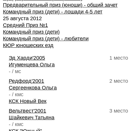
Предварительный приз (юноши) - общий зачет
Командный приз (дети) - лошади 4-5 лет
25 августа 2012
Средний Приз №1
Командный приз (дети)
Командный приз (дети) - любители
КЮР юношеских езд
Эд Харди'2005
1 место
Игуменцева Ольга
- / мс
Редфорд'2001
2 место
Сергеенкова Ольга
- / кмс
КСК Новый Век
Вельтвест'2001
3 место
Шайкевич Татьяна
- / кмс