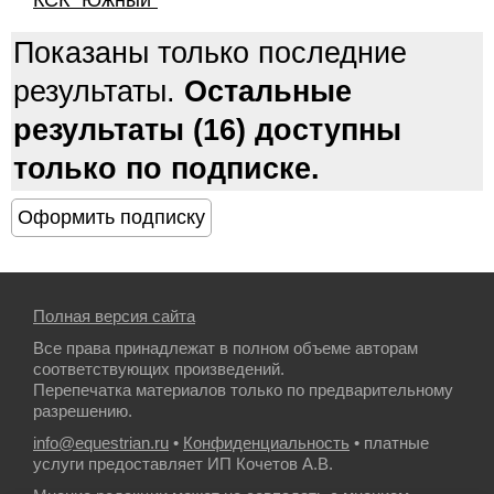
КСК "Южный"
Показаны только последние
результаты.
Остальные
результаты (16) доступны
только по подписке.
Полная версия сайта
Все права принадлежат в полном объеме авторам
соответствующих произведений.
Перепечатка материалов только по предварительному
разрешению.
info@equestrian.ru
•
Конфиденциальность
• платные
услуги предоставляет ИП Кочетов А.В.