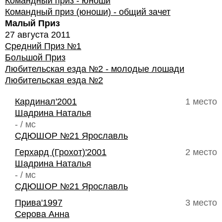
Командный приз - юноши
Командный приз (юноши) - общий зачет
Малый Приз
27 августа 2011
Средний Приз №1
Большой Приз
Любительская езда №2 - молодые лошади
Любительская езда №2
Кардинал'2001
1 место
Шадрина Наталья
- / мс
СДЮШОР №21 Ярославль
Герхард (Грохот)'2001
2 место
Шадрина Наталья
- / мс
СДЮШОР №21 Ярославль
Прива'1997
3 место
Серова Анна