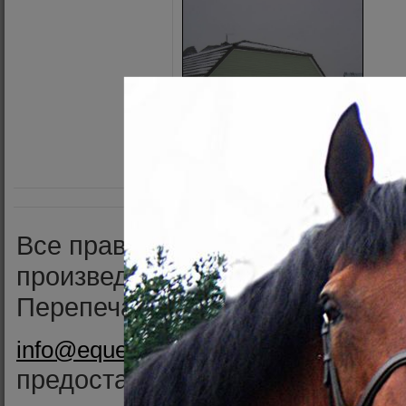
Все права принадлежат в полн
произведений
Перепечатка материалов тольк
•
info@equestrian.ru
Реклама на сай
предоставляет ИП Кочетов А.В.