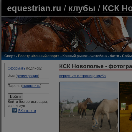
equestrian.ru
/
клубы
/
КСК Н
Спорт
•
Реестр «Конный спорт»
•
Конный рынок
•
Фотобанк
•
Фото
•
Собы
КСК Новополье - фотогр
Оформить
подписку.
Имя (
регистрация
)
вернуться к странице клуба
Пароль (
вспомнить
)
Войти без регистрации,
используя...
ВКонтакте
Liana_Hey
Добавлено
8 сентября 2007, 15:25